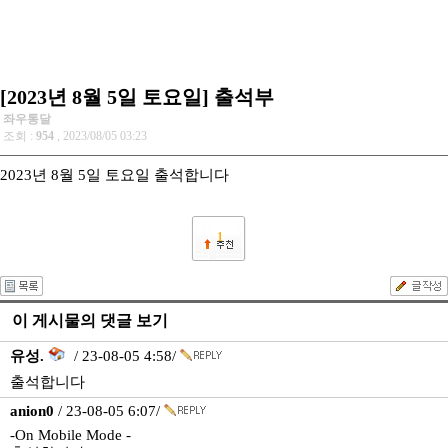
[2023년 8월 5일 토요일] 출석부
좌우통달
조회 :
954
, 2023/08/05 03:23
2023년 8월 5일 토요일 출석합니다
1
이 게시물의 댓글 보기
유성.
/ 23-08-05 4:58/
출석합니다
anion0
/ 23-08-05 6:07/
-On Mobile Mode -