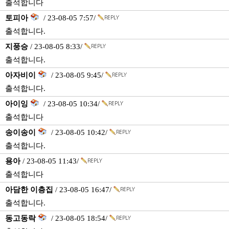
출석합니다
토피아
/ 23-08-05 7:57/
출석합니다.
지풍승
/ 23-08-05 8:33/
출석합니다.
아자비이
/ 23-08-05 9:45/
출석합니다.
아이잉
/ 23-08-05 10:34/
출석합니다
송이송이
/ 23-08-05 10:42/
출석합니다.
용아
/ 23-08-05 11:43/
출석합니다
아담한 이층집
/ 23-08-05 16:47/
출석합니다.
동고동락
/ 23-08-05 18:54/