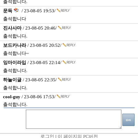
출석합니다.
문득
/ 23-08-05 19:53/
출석합니다
진사사마
/ 23-08-05 20:46/
출석합니다.
보드카나라
/ 23-08-05 20:52/
출석합니다~
잉마이라입
/ 23-08-05 22:14/
출석합니다.
하늘이글
/ 23-08-05 22:35/
출석합니다.
cool-guy
/ 23-08-06 17:53/
출석합니다.
로그인
|
이 페이지의 PC버전