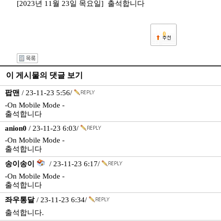
[2023년 11월 23일 목요일] 출석합니다
0
이 게시물의 댓글 보기
팝맨
/ 23-11-23 5:56/
-On Mobile Mode -
출석합니다
anion0
/ 23-11-23 6:03/
-On Mobile Mode -
출석합니다
송이송이
/ 23-11-23 6:17/
-On Mobile Mode -
출석합니다
좌우통달
/ 23-11-23 6:34/
출석합니다.