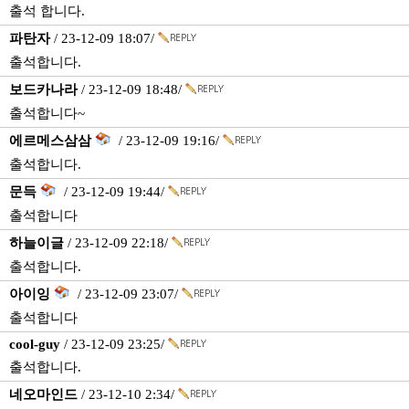
출석 합니다.
파탄자
/ 23-12-09 18:07/
출석합니다.
보드카나라
/ 23-12-09 18:48/
출석합니다~
에르메스삼삼
/ 23-12-09 19:16/
출석합니다.
문득
/ 23-12-09 19:44/
출석합니다
하늘이글
/ 23-12-09 22:18/
출석합니다.
아이잉
/ 23-12-09 23:07/
출석합니다
cool-guy
/ 23-12-09 23:25/
출석합니다.
네오마인드
/ 23-12-10 2:34/