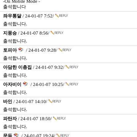
-On Mobile Mode -
출석합니다
좌우통달
/ 24-01-07 7:52/
출석합니다.
지풍승
/ 24-01-07 8:56/
출석합니다.
토피아
/ 24-01-07 9:28/
출석합니다.
아담한 이층집
/ 24-01-07 9:32/
출석합니다.
아자비이
/ 24-01-07 10:25/
출석합니다.
바인
/ 24-01-07 14:10/
출석합니다.
파탄자
/ 24-01-07 18:50/
출석합니다.
문득
/ 24-01-07 19:24/