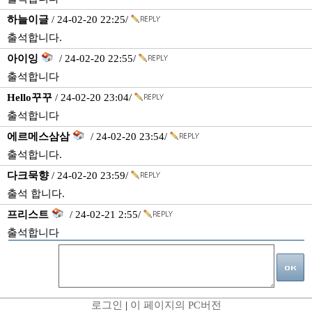
하늘이글
/ 24-02-20 22:25/
출석합니다.
아이잉
/ 24-02-20 22:55/
출석합니다
Hello꾸꾸
/ 24-02-20 23:04/
출석합니다
에르메스삼삼
/ 24-02-20 23:54/
출석합니다.
다크묵향
/ 24-02-20 23:59/
출석 합니다.
프리스트
/ 24-02-21 2:55/
출석합니다
로그인
|
이 페이지의 PC버전