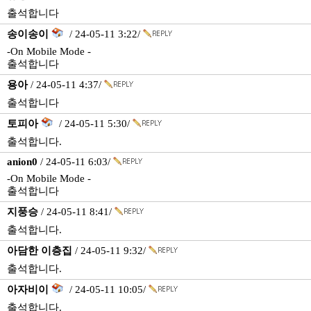
출석합니다
송이송이
/ 24-05-11 3:22/
-On Mobile Mode -
출석합니다
용아
/ 24-05-11 4:37/
출석합니다
토피아
/ 24-05-11 5:30/
출석합니다.
anion0
/ 24-05-11 6:03/
-On Mobile Mode -
출석합니다
지풍승
/ 24-05-11 8:41/
출석합니다.
아담한 이층집
/ 24-05-11 9:32/
출석합니다.
아자비이
/ 24-05-11 10:05/
출석합니다.