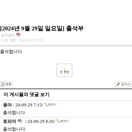
[2024년 9월 29일 일요일] 출석부
송이송이
조회 :
805
, 2024/09/29 07:02
출석합니다
1
이 게시물의 댓글 보기
용아
/ 24-09-29 7:15/
출석합니다
토피아
/ 24-09-29 8:26/
출석합니다.