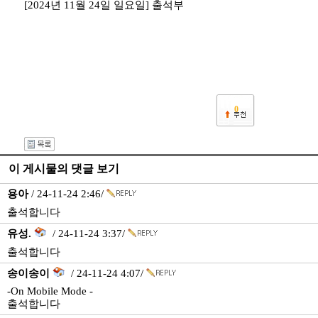
[2024년 11월 24일 일요일] 출석부
0
이 게시물의 댓글 보기
용아
/ 24-11-24 2:46/
출석합니다
유성.
/ 24-11-24 3:37/
출석합니다
송이송이
/ 24-11-24 4:07/
-On Mobile Mode -
출석합니다