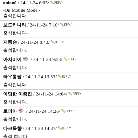
anion0
/ 24-11-24 6:05/
-On Mobile Mode -
출석합니다
보드카나라
/ 24-11-24 7:16/
출석합니다~
지풍승
/ 24-11-24 8:43/
출석합니다.
아자비이
/ 24-11-24 9:33/
출석합니다.
좌우통달
/ 24-11-24 13:53/
출석합니다.
아담한 이층집
/ 24-11-24 14:04/
출석합니다.
토피아
/ 24-11-24 14:26/
출석합니다.
다크묵향
/ 24-11-24 14:37/
출석 합니다.