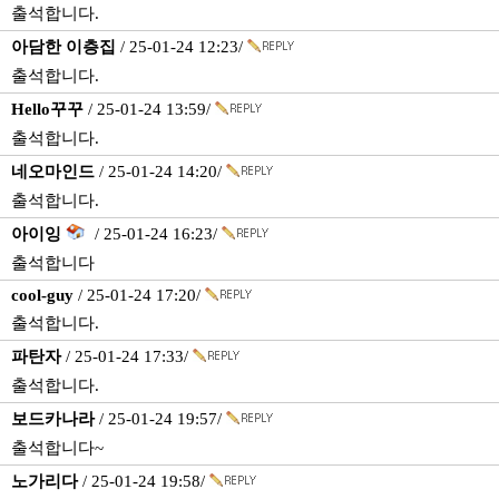
출석합니다.
아담한 이층집
/ 25-01-24 12:23/
출석합니다.
Hello꾸꾸
/ 25-01-24 13:59/
출석합니다.
네오마인드
/ 25-01-24 14:20/
출석합니다.
아이잉
/ 25-01-24 16:23/
출석합니다
cool-guy
/ 25-01-24 17:20/
출석합니다.
파탄자
/ 25-01-24 17:33/
출석합니다.
보드카나라
/ 25-01-24 19:57/
출석합니다~
노가리다
/ 25-01-24 19:58/