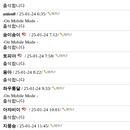
출석합니다
anion0
/ 25-01-24 6:35/
-On Mobile Mode -
출석합니다
송이송이
/ 25-01-24 7:12/
-On Mobile Mode -
출석합니다
토피아
/ 25-01-24 7:58/
출석합니다.
용아
/ 25-01-24 8:22/
출석합니다
좌우통달
/ 25-01-24 9:33/
-On Mobile Mode -
출석합니다
아자비이
/ 25-01-24 10:01/
출석합니다
지풍승
/ 25-01-24 11:45/