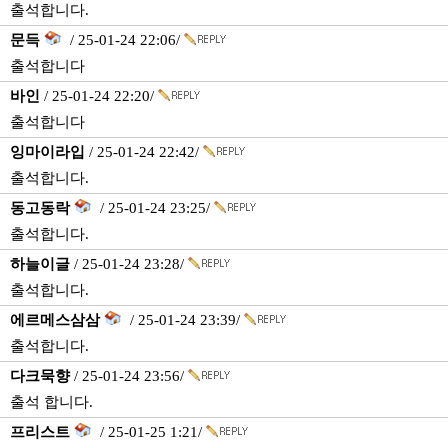
출석합니다.
문득
/ 25-01-24 22:06/
출석합니다
바인
/ 25-01-24 22:20/
출석합니다
잉마이라입
/ 25-01-24 22:42/
출석합니다.
동고동락
/ 25-01-24 23:25/
출석합니다.
하늘이글
/ 25-01-24 23:28/
출석합니다.
에르메스삼삼
/ 25-01-24 23:39/
출석합니다.
다크묵향
/ 25-01-24 23:56/
출석 합니다.
프리스트
/ 25-01-25 1:21/