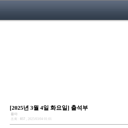
[2025년 3월 4일 화요일] 출석부
용아
조회 :
857
, 2025/03/04 01:01