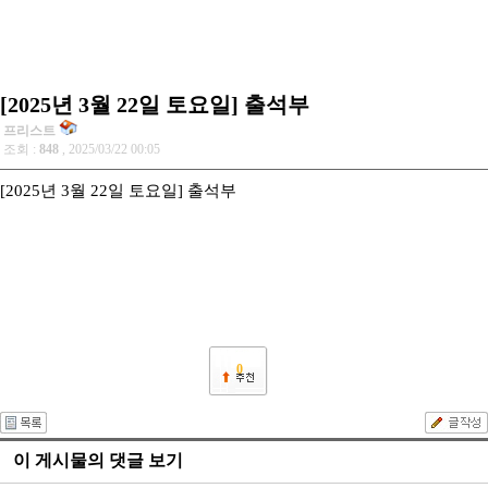
[2025년 3월 22일 토요일] 출석부
프리스트
조회 :
848
, 2025/03/22 00:05
[2025년 3월 22일 토요일] 출석부
0
이 게시물의 댓글 보기