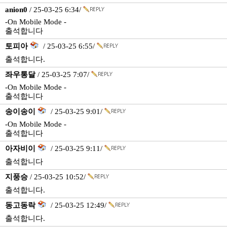
anion0
/ 25-03-25 6:34/
-On Mobile Mode -
출석합니다
토피아
/ 25-03-25 6:55/
출석합니다.
좌우통달
/ 25-03-25 7:07/
-On Mobile Mode -
출석합니다
송이송이
/ 25-03-25 9:01/
-On Mobile Mode -
출석합니다
아자비이
/ 25-03-25 9:11/
출석합니다
지풍승
/ 25-03-25 10:52/
출석합니다.
동고동락
/ 25-03-25 12:49/
출석합니다.