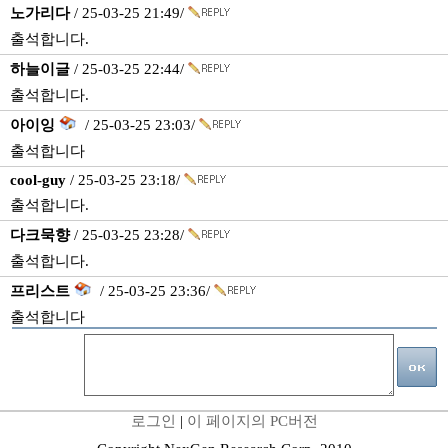
노가리다
/ 25-03-25 21:49/
출석합니다.
하늘이글
/ 25-03-25 22:44/
출석합니다.
아이잉
/ 25-03-25 23:03/
출석합니다
cool-guy
/ 25-03-25 23:18/
출석합니다.
다크묵향
/ 25-03-25 23:28/
출석합니다.
프리스트
/ 25-03-25 23:36/
출석합니다
로그인
|
이 페이지의 PC버전