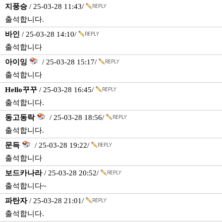
지풍승
/ 25-03-28 11:43/
출석합니다.
바인
/ 25-03-28 14:10/
출석합니다
아이잉
/ 25-03-28 15:17/
출석합니다
Hello꾸꾸
/ 25-03-28 16:45/
출석합니다.
동고동락
/ 25-03-28 18:56/
출석합니다.
문득
/ 25-03-28 19:22/
출석합니다
보드카나라
/ 25-03-28 20:52/
출석합니다~
파탄자
/ 25-03-28 21:01/
출석합니다.