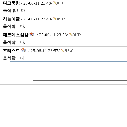
다크묵향
/ 25-06-11 23:48/
출석 합니다.
하늘이글
/ 25-06-11 23:49/
출석합니다.
에르메스삼삼
/ 25-06-11 23:53/
출석합니다.
프리스트
/ 25-06-11 23:57/
출석합니다