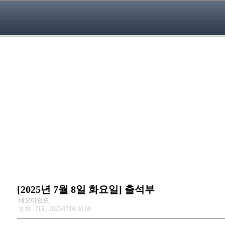
[2025년 7월 8일 화요일] 출석부
네오마인드
조회 :
715
, 2025/07/08 00:00