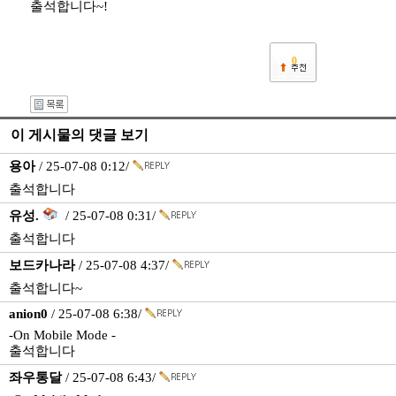
출석합니다~!
0
이 게시물의 댓글 보기
용아
/ 25-07-08 0:12/
출석합니다
유성.
/ 25-07-08 0:31/
출석합니다
보드카나라
/ 25-07-08 4:37/
출석합니다~
anion0
/ 25-07-08 6:38/
-On Mobile Mode -
출석합니다
좌우통달
/ 25-07-08 6:43/