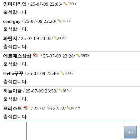
잉마이라입
/ 25-07-09 22:03/
출석합니다
cool-guy
/ 25-07-09 22:20/
출석합니다.
파탄자
/ 25-07-09 23:03/
출석합니다.
에르메스삼삼
/ 25-07-09 23:28/
출석합니다.
Hello꾸꾸
/ 25-07-09 23:46/
출석합니다.
하늘이글
/ 25-07-09 23:50/
출석합니다.
프리스트
/ 25-07-16 22:22/
출석합니다