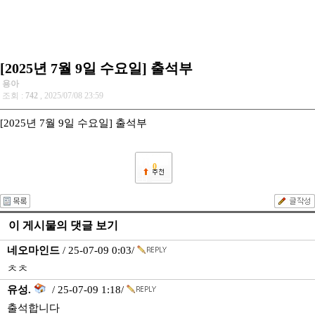
[2025년 7월 9일 수요일] 출석부
용아
조회 :
742
, 2025/07/08 23:59
[2025년 7월 9일 수요일] 출석부
0
이 게시물의 댓글 보기
네오마인드
/ 25-07-09 0:03/
ㅊㅊ
유성.
/ 25-07-09 1:18/
출석합니다