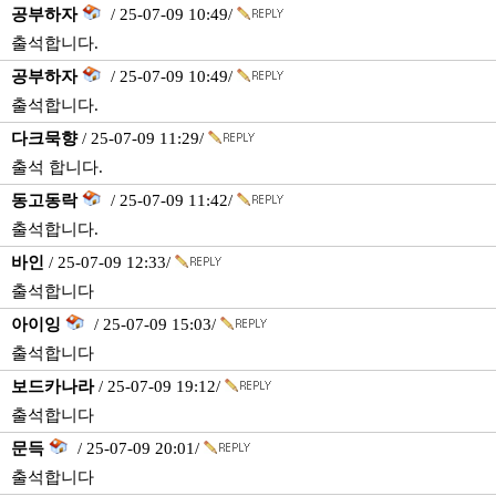
공부하자
/ 25-07-09 10:49/
출석합니다.
공부하자
/ 25-07-09 10:49/
출석합니다.
다크묵향
/ 25-07-09 11:29/
출석 합니다.
동고동락
/ 25-07-09 11:42/
출석합니다.
바인
/ 25-07-09 12:33/
출석합니다
아이잉
/ 25-07-09 15:03/
출석합니다
보드카나라
/ 25-07-09 19:12/
출석합니다
문득
/ 25-07-09 20:01/
출석합니다