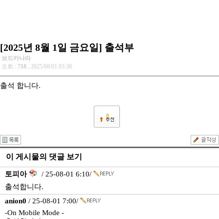
[2025년 8월 1일 금요일] 출석부
보드카나라
조회 :
718
, 2025/08/01 03:38
출석 합니다.
0
이 게시물의 댓글 보기
토피아
/ 25-08-01 6:10/
출석합니다.
anion0
/ 25-08-01 7:00/
-On Mobile Mode -