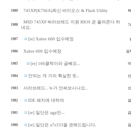
745XP(K7S6A)최신 바이오스 & Flash Utility
1989
MSD 745XP 써러브레드 지원 BIOS 곧 올려준다 하
1988
7
네요.
[re] Xabre 600 입수예정
1987
Xabre 600 입수예정
1986
감
[re] 166클럭이라 글쎄요...
1985
안되는 게 거의 확실한 듯..
1984
서러브레드.. 누가 안써보시나요..
1983
IDE 패치에 대하여
1982
[re] 일단은 agp만...
1981
[re] 일단은 a7s333을 권해드립니다.
1980