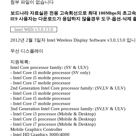
첨부 파일이 없습니다
보드나라 자료실은 전용 고속회선으로 최대 100Mbps의 초고
IE9 사용자는 다운로드가 응답하지 않을경우 도구-옵션-삭제
Intel WiDi v3.0.13.0
2012년 2월 3일자 Intel Wireless Display Software v3.0.13.0 입
무선 디스플레이
지원목록:
Intel Core processor family: (SV & ULV)
- Intel Core i3 mobile processor (SV only)
- Intel Core i5 mobile processor
- Intel Core i7 mobile processor
2nd Generation Intel Core processor family: (SV,LV & ULV)
- Intel Core i3 mobile processor
- Intel Core i5 mobile processor
- Intel Core i7 mobile processor
3nd Generation Intel Core processor family: (SV,LV & ULV)
- Intel Core i3 processor (Mobile & Desktop)
- Intel Core i5 processor (Mobile & Desktop)
- Intel Core i7 processor (Mobile & Desktop)
Mobile Graphics Controller
- Intel HD Graphics 3000/4000