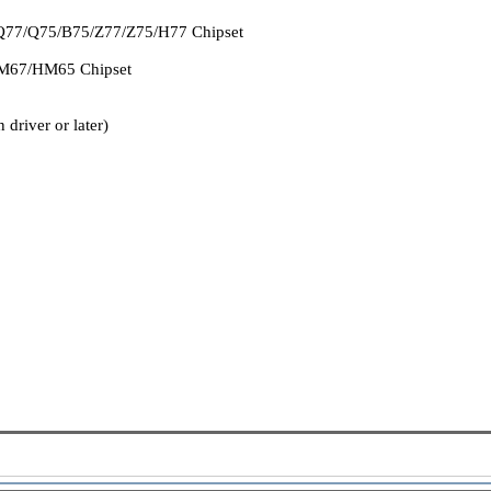
77/Q75/B75/Z77/Z75/H77 Chipset
M67/HM65 Chipset
driver or later)