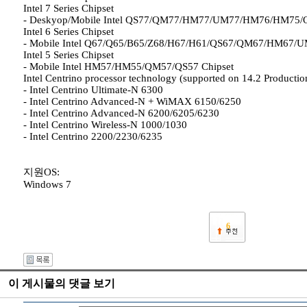
Intel 7 Series Chipset
- Deskyop/Mobile Intel QS77/QM77/HM77/UM77/HM76/HM75/Q
Intel 6 Series Chipset
- Mobile Intel Q67/Q65/B65/Z68/H67/H61/QS67/QM67/HM67/U
Intel 5 Series Chipset
- Mobile Intel HM57/HM55/QM57/QS57 Chipset
Intel Centrino processor technology (supported on 14.2 Production 
- Intel Centrino Ultimate-N 6300
- Intel Centrino Advanced-N + WiMAX 6150/6250
- Intel Centrino Advanced-N 6200/6205/6230
- Intel Centrino Wireless-N 1000/1030
- Intel Centrino 2200/2230/6235
지원OS:
Windows 7
6
이 게시물의 댓글 보기