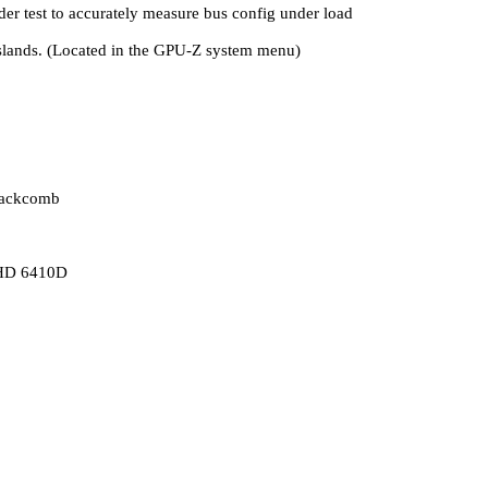
r test to accurately measure bus config under load
Islands. (Located in the GPU-Z system menu)
Blackcomb
 HD 6410D