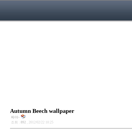
Autumn Beech wallpaper
짜야~
조회 :
892
, 2012/02/22 10:25