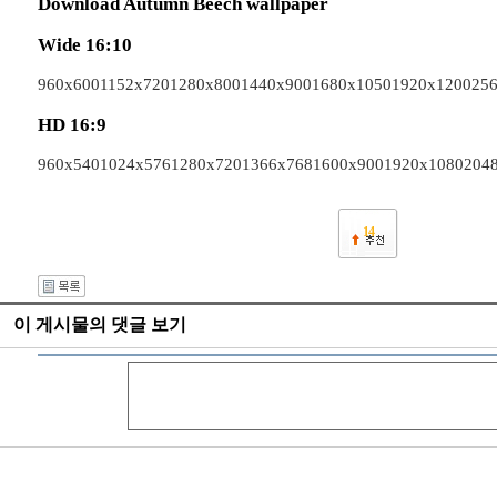
Download Autumn Beech wallpaper
Wide 16:10
960x600
1152x720
1280x800
1440x900
1680x1050
1920x1200
25
HD 16:9
960x540
1024x576
1280x720
1366x768
1600x900
1920x1080
204
14
이 게시물의 댓글 보기