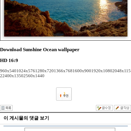
Download Sunshine Ocean wallpaper
HD 16:9
960x540
1024x576
1280x720
1366x768
1600x900
1920x1080
2048x115
2
2400x1350
2560x1440
3
이 게시물의 댓글 보기