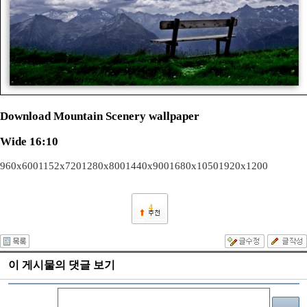
Download Mountain Scenery wallpaper
Wide 16:10
960x600
1152x720
1280x800
1440x900
1680x1050
1920x1200
4
이 게시물의 댓글 보기