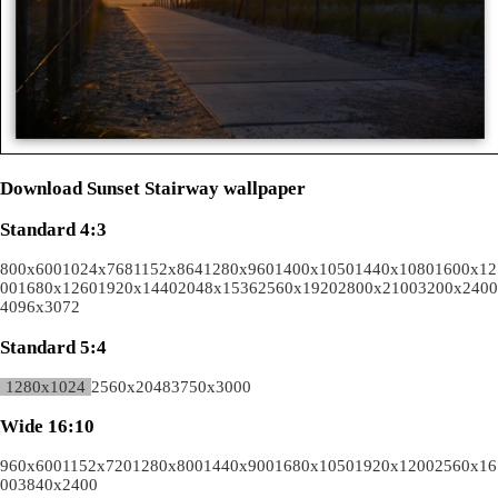
Download Sunset Stairway wallpaper
Standard 4:3
800x600
1024x768
1152x864
1280x960
1400x1050
1440x1080
1600x12
00
1680x1260
1920x1440
2048x1536
2560x1920
2800x2100
3200x2400
4096x3072
Standard 5:4
1280x1024
2560x2048
3750x3000
Wide 16:10
960x600
1152x720
1280x800
1440x900
1680x1050
1920x1200
2560x16
00
3840x2400