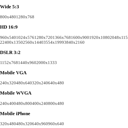
Wide 5:3
800x480
1280x768
HD 16:9
960x540
1024x576
1280x720
1366x768
1600x900
1920x1080
2048x115
2
2400x1350
2560x1440
3554x1999
3840x2160
DSLR 3:2
1152x768
1440x960
2000x1333
Mobile VGA
240x320
480x640
320x240
640x480
Mobile WVGA
240x400
480x800
400x240
800x480
Mobile iPhone
320x480
480x320
640x960
960x640