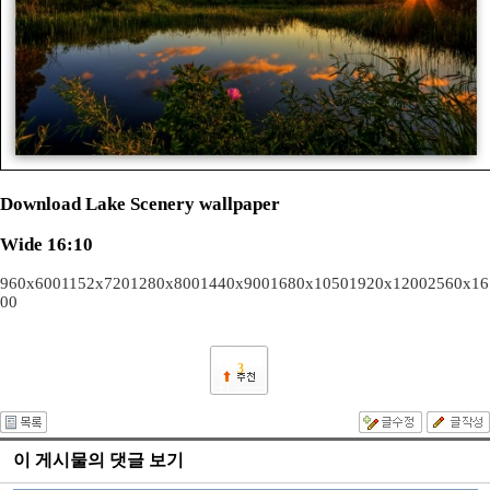
Download Lake Scenery wallpaper
Wide 16:10
960x600
1152x720
1280x800
1440x900
1680x1050
1920x1200
2560x16
00
3
이 게시물의 댓글 보기