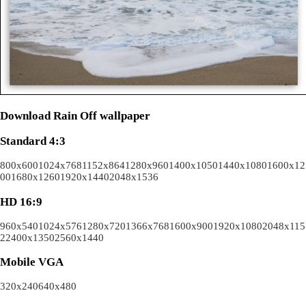
Download Rain Off wallpaper
Standard 4:3
800x600
1024x768
1152x864
1280x960
1400x1050
1440x1080
1600x12
00
1680x1260
1920x1440
2048x1536
HD 16:9
960x540
1024x576
1280x720
1366x768
1600x900
1920x1080
2048x115
2
2400x1350
2560x1440
Mobile VGA
320x240
640x480