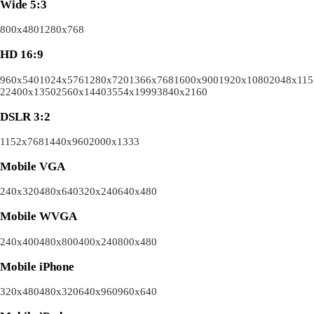
Wide 5:3
800x480
1280x768
HD 16:9
960x540
1024x576
1280x720
1366x768
1600x900
1920x1080
2048x115
2
2400x1350
2560x1440
3554x1999
3840x2160
DSLR 3:2
1152x768
1440x960
2000x1333
Mobile VGA
240x320
480x640
320x240
640x480
Mobile WVGA
240x400
480x800
400x240
800x480
Mobile iPhone
320x480
480x320
640x960
960x640