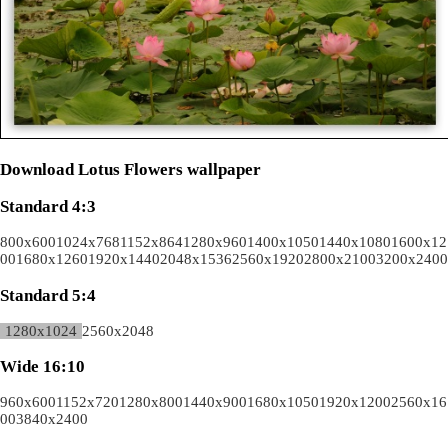
Download Lotus Flowers wallpaper
Standard 4:3
800x600
1024x768
1152x864
1280x960
1400x1050
1440x1080
1600x12
00
1680x1260
1920x1440
2048x1536
2560x1920
2800x2100
3200x2400
Standard 5:4
1280x1024
2560x2048
Wide 16:10
960x600
1152x720
1280x800
1440x900
1680x1050
1920x1200
2560x16
00
3840x2400