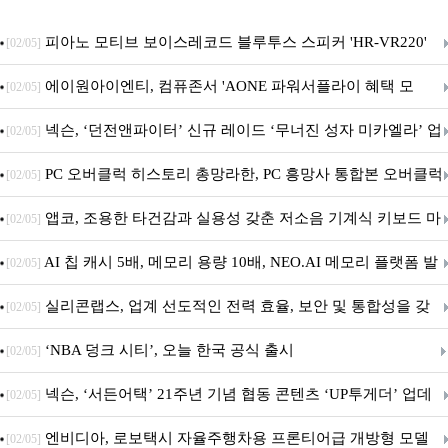
피아노 모티브 보이스레코드 블루투스 스피커 'HR-VR220'
[02/05]
출시
에이원아이엔티, 컴퓨존서 'AONE 파워서플라이 혜택 모
[02/05]
음.ZIP' 이벤트 진행
넥슨, ‘던전앤파이터’ 신규 레이드 ‘무너진 성자 미카엘라’ 업
[02/05]
데이트!
PC 오버클럭 히스토리 총망라한, PC 흥망사 통합본 오버클럭
[02/05]
특집(1-4편)
앱코, 조용한 타건감과 실용성 갖춘 저소음 기계식 키보드 마
[02/05]
우스 세트 'KM580' 출시
AI 칩 캐시 5배, 메모리 용량 10배, NEO.AI 메모리 플랫폼 발
[02/05]
표
실리콘랩스, 업계 선도적인 전력 효율, 보안 및 통합성을 갖
[02/05]
춘 초저전력 블루투스 LE SoC ‘BG2B’ 공개
‘NBA 덩크 시티’, 오늘 한국 공식 출시
[02/05]
넥슨, ‘서든어택’ 21주년 기념 협동 콘텐츠 ‘UP투게더’ 업데
[02/05]
이트
엔비디아, 로보택시 자율주행차용 프론티어급 개방형 모델
[02/05]