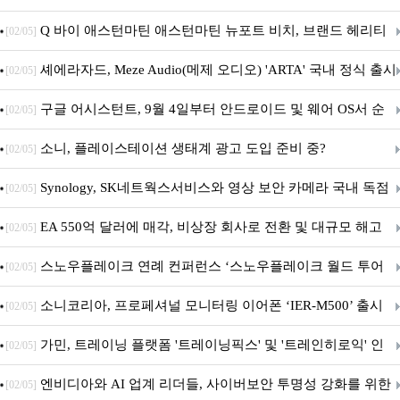
‘알파마요 2 슈퍼’ 상업적 이용 가능
Q 바이 애스턴마틴 애스턴마틴 뉴포트 비치, 브랜드 헤리티
[02/05]
지 담은 ‘헤리티지 에디션 컬렉션’ 공개
셰에라자드, Meze Audio(메제 오디오) 'ARTA' 국내 정식 출시
[02/05]
구글 어시스턴트, 9월 4일부터 안드로이드 및 웨어 OS서 순
[02/05]
차 서비스 종료
소니, 플레이스테이션 생태계 광고 도입 준비 중?
[02/05]
Synology, SK네트웍스서비스와 영상 보안 카메라 국내 독점
[02/05]
판매 파트너십 체결
EA 550억 달러에 매각, 비상장 회사로 전환 및 대규모 해고
[02/05]
전망
스노우플레이크 연례 컨퍼런스 ‘스노우플레이크 월드 투어
[02/05]
서울’ 개최
소니코리아, 프로페셔널 모니터링 이어폰 ‘IER-M500’ 출시
[02/05]
가민, 트레이닝 플랫폼 '트레이닝픽스' 및 '트레인히로익' 인
[02/05]
수로 선수와 코치에 맞춤형 훈련 지원 확대
엔비디아와 AI 업계 리더들, 사이버보안 투명성 강화를 위한
[02/05]