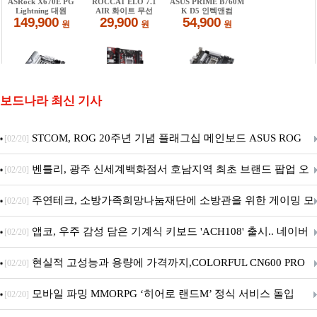
보드나라 최신 기사
STCOM, ROG 20주년 기념 플래그십 메인보드 ASUS ROG
[02/20]
Crosshair X870E EDITION 20 국내 출시 예정
벤틀리, 광주 신세계백화점서 호남지역 최초 브랜드 팝업 오
[02/20]
픈
주연테크, 소방가족희망나눔재단에 소방관을 위한 게이밍 모
[02/20]
니터·스마트 펫 침대 기부
앱코, 우주 감성 담은 기계식 키보드 'ACH108' 출시.. 네이버
[02/20]
브랜드데이 기획전 진행
현실적 고성능과 용량에 가격까지,COLORFUL CN600 PRO
[02/20]
M.2 NVMe 디앤디컴 1TB
모바일 파밍 MMORPG ‘히어로 랜드M’ 정식 서비스 돌입
[02/20]