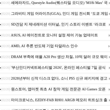
셰에라자드, Questyle Audio(퀘스타일 오디오) 'M18i Max' 국
[02/20]
내 정식 출시
그라비티 게임 어라이즈(GGA), 인디 게임 전시회 ‘도쿄 게임
[02/20]
던전 13’ 참가!
SD건담 지 제네레이션 이터널, 인기 스토리 이벤트 ‘라크로
[02/20]
아의 용사’ 재개최 및 풍성한 기념 이벤트 실시!
ASUS, AI 에이전트로 모니터 설정 제어 가능 업데이트
[02/20]
AMD, AI 추론 반도체 기업 타알라스 인수
[02/20]
DRAM 부족에 애플 A20 Pro 생산 차질, 10억 달러 규모 웨이
[02/20]
퍼 대기
'부산인디커넥트페스티벌 2026', 온라인 페스티벌 7일 공식
[02/20]
개막... 22일간 진행
2028년부터 신작 디스크 없다, 소니 PS5 신규 패키지에 경고
[02/20]
문 추가
원스토어, 앱마켓 최초 AI 창작 게임 전문관 AI Games 오픈
[02/20]
마이크로닉스, EZDIY-FAB RH01 ARGB 메모리 히트싱크 출
[02/20]