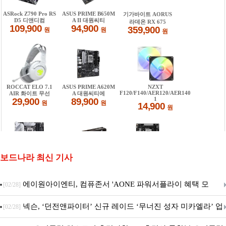
보드나라 최신 기사
에이원아이엔티, 컴퓨존서 'AONE 파워서플라이 혜택 모
[02/28]
음.ZIP' 이벤트 진행
넥슨, ‘던전앤파이터’ 신규 레이드 ‘무너진 성자 미카엘라’ 업
[02/28]