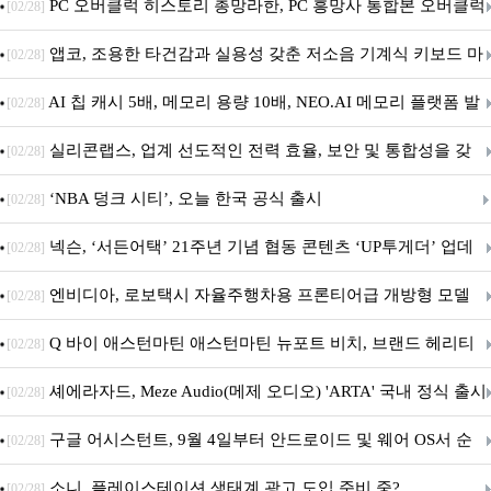
데이트!
PC 오버클럭 히스토리 총망라한, PC 흥망사 통합본 오버클럭
[02/28]
특집(1-4편)
앱코, 조용한 타건감과 실용성 갖춘 저소음 기계식 키보드 마
[02/28]
우스 세트 'KM580' 출시
AI 칩 캐시 5배, 메모리 용량 10배, NEO.AI 메모리 플랫폼 발
[02/28]
표
실리콘랩스, 업계 선도적인 전력 효율, 보안 및 통합성을 갖
[02/28]
춘 초저전력 블루투스 LE SoC ‘BG2B’ 공개
‘NBA 덩크 시티’, 오늘 한국 공식 출시
[02/28]
넥슨, ‘서든어택’ 21주년 기념 협동 콘텐츠 ‘UP투게더’ 업데
[02/28]
이트
엔비디아, 로보택시 자율주행차용 프론티어급 개방형 모델
[02/28]
‘알파마요 2 슈퍼’ 상업적 이용 가능
Q 바이 애스턴마틴 애스턴마틴 뉴포트 비치, 브랜드 헤리티
[02/28]
지 담은 ‘헤리티지 에디션 컬렉션’ 공개
셰에라자드, Meze Audio(메제 오디오) 'ARTA' 국내 정식 출시
[02/28]
구글 어시스턴트, 9월 4일부터 안드로이드 및 웨어 OS서 순
[02/28]
차 서비스 종료
소니, 플레이스테이션 생태계 광고 도입 준비 중?
[02/28]