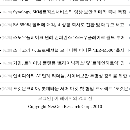
Synology, SK네트웍스서비스와 영상 보안 카메라 국내 독점
[02/28]
판매 파트너십 체결
EA 550억 달러에 매각, 비상장 회사로 전환 및 대규모 해고
[02/28]
전망
스노우플레이크 연례 컨퍼런스 ‘스노우플레이크 월드 투어
[02/28]
서울’ 개최
소니코리아, 프로페셔널 모니터링 이어폰 ‘IER-M500’ 출시
[02/28]
가민, 트레이닝 플랫폼 '트레이닝픽스' 및 '트레인히로익' 인
[02/28]
수로 선수와 코치에 맞춤형 훈련 지원 확대
엔비디아와 AI 업계 리더들, 사이버보안 투명성 강화를 위한
[02/28]
SAFE 가이드라인 제안
포켓몬코리아, 롯데타운 서머 마켓 첫 협업 프로젝트 ‘포켓몬
[02/28]
로그인
|
이 페이지의 PC버전
별빛낙원’ 개최
Copyright NexGen Research Corp. 2010