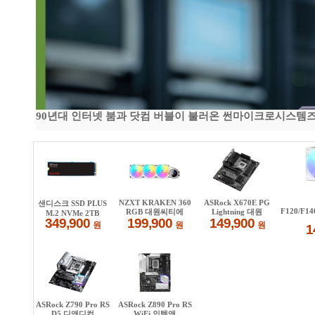
90년대 인터넷 붐과 닷컴 버블이 불러온 썬마이크로시스템즈 전성