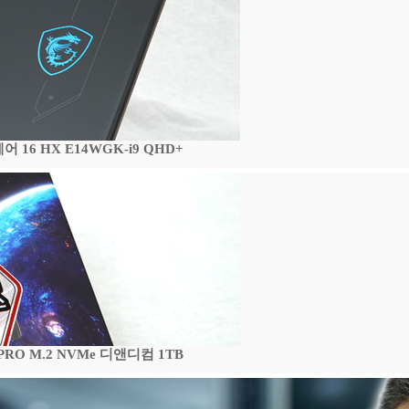
16 HX E14WGK-i9 QHD+
 PRO M.2 NVMe 디앤디컴 1TB