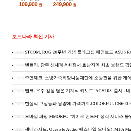
보드나라 최신 기사
STCOM, ROG 20주년 기념 플래그십 메인보드 ASUS ROG C
[02/29]
벤틀리, 광주 신세계백화점서 호남지역 최초 브랜드 팝
[02/29]
주연테크, 소방가족희망나눔재단에 소방관을 위한 게이
[02/29]
앱코, 우주 감성 담은 기계식 키보드 'ACH108' 출시.
[02/29]
현실적 고성능과 용량에 가격까지,COLORFUL CN600 PR
[02/29]
모바일 파밍 MMORPG ‘히어로 랜드M’ 정식 서비스 돌
[02/29]
셰에라자드, Questyle Audio(퀘스타일 오디오) 'M18i 
[02/29]