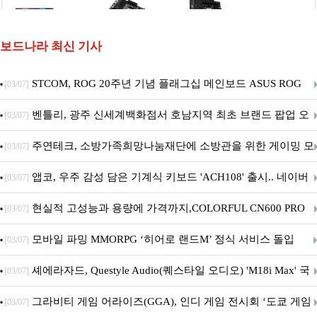
보드나라 최신 기사
STCOM, ROG 20주년 기념 플래그십 메인보드 ASUS ROG
[03/07]
Crosshair X870E EDITION 20 국내 출시 예정
벤틀리, 광주 신세계백화점서 호남지역 최초 브랜드 팝업 오
[03/07]
픈
주연테크, 소방가족희망나눔재단에 소방관을 위한 게이밍 모
[03/07]
니터·스마트 펫 침대 기부
앱코, 우주 감성 담은 기계식 키보드 'ACH108' 출시.. 네이버
[03/07]
브랜드데이 기획전 진행
현실적 고성능과 용량에 가격까지,COLORFUL CN600 PRO
[03/07]
M.2 NVMe 디앤디컴 1TB
모바일 파밍 MMORPG ‘히어로 랜드M’ 정식 서비스 돌입
[03/07]
셰에라자드, Questyle Audio(퀘스타일 오디오) 'M18i Max' 국
[03/07]
내 정식 출시
그라비티 게임 어라이즈(GGA), 인디 게임 전시회 ‘도쿄 게임
[03/07]