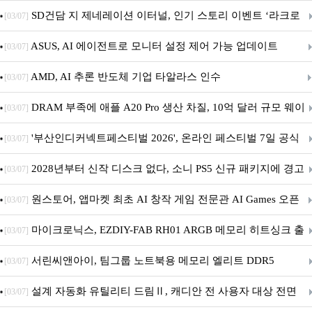
던전 13’ 참가!
SD건담 지 제네레이션 이터널, 인기 스토리 이벤트 ‘라크로
[03/07]
아의 용사’ 재개최 및 풍성한 기념 이벤트 실시!
ASUS, AI 에이전트로 모니터 설정 제어 가능 업데이트
[03/07]
AMD, AI 추론 반도체 기업 타알라스 인수
[03/07]
DRAM 부족에 애플 A20 Pro 생산 차질, 10억 달러 규모 웨이
[03/07]
퍼 대기
'부산인디커넥트페스티벌 2026', 온라인 페스티벌 7일 공식
[03/07]
개막... 22일간 진행
2028년부터 신작 디스크 없다, 소니 PS5 신규 패키지에 경고
[03/07]
문 추가
원스토어, 앱마켓 최초 AI 창작 게임 전문관 AI Games 오픈
[03/07]
마이크로닉스, EZDIY-FAB RH01 ARGB 메모리 히트싱크 출
[03/07]
시
서린씨앤아이, 팀그룹 노트북용 메모리 엘리트 DDR5
[03/07]
5600MHz 16GB 출시
설계 자동화 유틸리티 드림Ⅱ, 캐디안 전 사용자 대상 전면
[03/07]