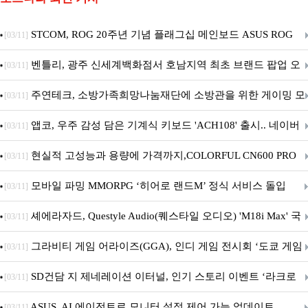
STCOM, ROG 20주년 기념 플래그십 메인보드 ASUS ROG
[03/11]
Crosshair X870E EDITION 20 국내 출시 예정
벤틀리, 광주 신세계백화점서 호남지역 최초 브랜드 팝업 오
[03/11]
픈
주연테크, 소방가족희망나눔재단에 소방관을 위한 게이밍 모
[03/11]
니터·스마트 펫 침대 기부
앱코, 우주 감성 담은 기계식 키보드 'ACH108' 출시.. 네이버
[03/11]
브랜드데이 기획전 진행
현실적 고성능과 용량에 가격까지,COLORFUL CN600 PRO
[03/11]
M.2 NVMe 디앤디컴 1TB
모바일 파밍 MMORPG ‘히어로 랜드M’ 정식 서비스 돌입
[03/11]
셰에라자드, Questyle Audio(퀘스타일 오디오) 'M18i Max' 국
[03/11]
내 정식 출시
그라비티 게임 어라이즈(GGA), 인디 게임 전시회 ‘도쿄 게임
[03/11]
던전 13’ 참가!
SD건담 지 제네레이션 이터널, 인기 스토리 이벤트 ‘라크로
[03/11]
아의 용사’ 재개최 및 풍성한 기념 이벤트 실시!
ASUS, AI 에이전트로 모니터 설정 제어 가능 업데이트
[03/11]