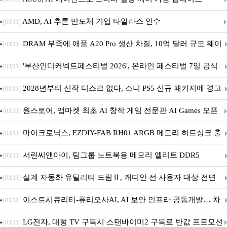
AMD, AI 추론 반도체 기업 타알라스 인수
[03/11]
DRAM 부족에 애플 A20 Pro 생산 차질, 10억 달러 규모 웨이
[03/11]
퍼 대기
'부산인디커넥트페스티벌 2026', 온라인 페스티벌 7일 공식
[03/11]
개막... 22일간 진행
2028년부터 신작 디스크 없다, 소니 PS5 신규 패키지에 경고
[03/11]
문 추가
원스토어, 앱마켓 최초 AI 창작 게임 전문관 AI Games 오픈
[03/11]
마이크로닉스, EZDIY-FAB RH01 ARGB 메모리 히트싱크 출
[03/11]
시
서린씨앤아이, 팀그룹 노트북용 메모리 엘리트 DDR5
[03/11]
5600MHz 16GB 출시
설계 자동화 유틸리티 드림Ⅱ, 캐디안 전 사용자 대상 전면
[03/11]
무상 배포
이스트시큐리티-퓨리오사AI, AI 보안 인프라 공동개발… 차
[03/11]
세대 AI 보안 플랫폼 구축
LG전자, 대형 TV 구독시 스탠바이미2 구독료 반값 프로모션
[03/11]