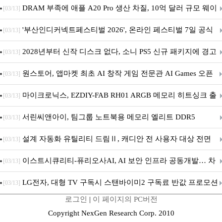
DRAM 부족에 애플 A20 Pro 생산 차질, 10억 달러 규모 웨이
[03/13]
퍼 대기
'부산인디커넥트페스티벌 2026', 온라인 페스티벌 7일 공식
[03/13]
개막... 22일간 진행
2028년부터 신작 디스크 없다, 소니 PS5 신규 패키지에 경고
[03/13]
문 추가
원스토어, 앱마켓 최초 AI 창작 게임 전문관 AI Games 오픈
[03/13]
마이크로닉스, EZDIY-FAB RH01 ARGB 메모리 히트싱크 출
[03/13]
시
서린씨앤아이, 팀그룹 노트북용 메모리 엘리트 DDR5
[03/13]
5600MHz 16GB 출시
설계 자동화 유틸리티 드림Ⅱ, 캐디안 전 사용자 대상 전면
[03/13]
무상 배포
이스트시큐리티-퓨리오사AI, AI 보안 인프라 공동개발… 차
[03/13]
세대 AI 보안 플랫폼 구축
LG전자, 대형 TV 구독시 스탠바이미2 구독료 반값 프로모션
[03/13]
로그인
|
이 페이지의 PC버전
Copyright NexGen Research Corp. 2010