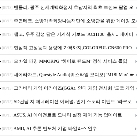
Crosshair X870E EDITION 20 국내 출시 예정
벤틀리, 광주 신세계백화점서 호남지역 최초 브랜드 팝업 오
[03/13]
픈
주연테크, 소방가족희망나눔재단에 소방관을 위한 게이밍 모
[03/13]
니터·스마트 펫 침대 기부
앱코, 우주 감성 담은 기계식 키보드 'ACH108' 출시.. 네이버
[03/13]
브랜드데이 기획전 진행
현실적 고성능과 용량에 가격까지,COLORFUL CN600 PRO
[03/13]
M.2 NVMe 디앤디컴 1TB
모바일 파밍 MMORPG ‘히어로 랜드M’ 정식 서비스 돌입
[03/13]
셰에라자드, Questyle Audio(퀘스타일 오디오) 'M18i Max' 국
[03/13]
내 정식 출시
그라비티 게임 어라이즈(GGA), 인디 게임 전시회 ‘도쿄 게임
[03/13]
던전 13’ 참가!
SD건담 지 제네레이션 이터널, 인기 스토리 이벤트 ‘라크로
[03/13]
아의 용사’ 재개최 및 풍성한 기념 이벤트 실시!
ASUS, AI 에이전트로 모니터 설정 제어 가능 업데이트
[03/13]
AMD, AI 추론 반도체 기업 타알라스 인수
[03/13]