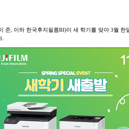
 이하 한국후지필름BI)이 새 학기를 맞아 3월 한달
.