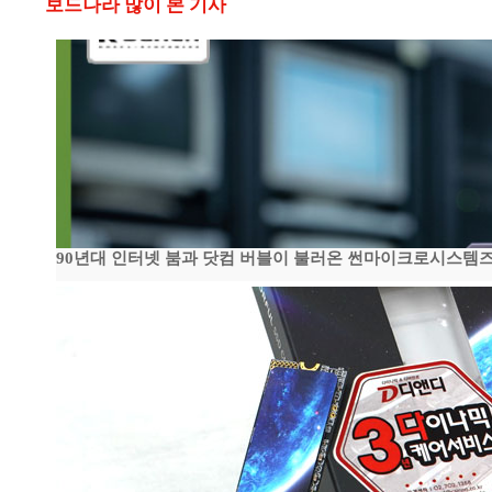
보드나라 많이 본 기사
90년대 인터넷 붐과 닷컴 버블이 불러온 썬마이크로시스템즈 전성