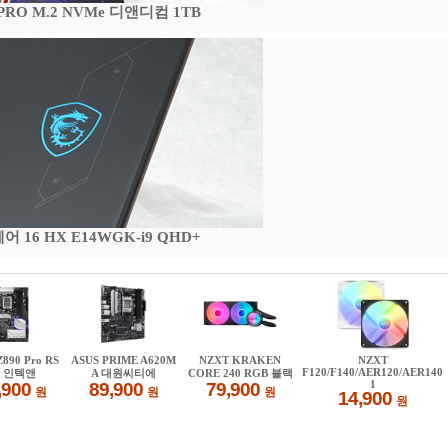
 PRO M.2 NVMe 디앤디컴 1TB
16 HX E14WGK-i9 QHD+