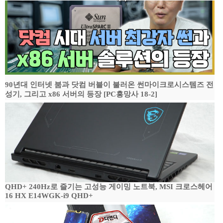
90년대 인터넷 붐과 닷컴 버블이 불러온 썬마이크로시스템즈 전
성기, 그리고 x86 서버의 등장 [PC흥망사 18-2]
QHD+ 240Hz로 즐기는 고성능 게이밍 노트북, MSI 크로스헤어
16 HX E14WGK-i9 QHD+