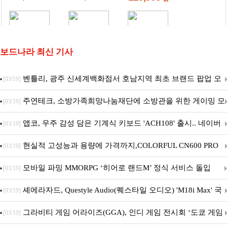
보드나라 최신 기사
벤틀리, 광주 신세계백화점서 호남지역 최초 브랜드 팝업 오
[03/19]
픈
주연테크, 소방가족희망나눔재단에 소방관을 위한 게이밍 모
[03/19]
니터·스마트 펫 침대 기부
앱코, 우주 감성 담은 기계식 키보드 'ACH108' 출시.. 네이버
[03/19]
브랜드데이 기획전 진행
현실적 고성능과 용량에 가격까지,COLORFUL CN600 PRO
[03/19]
M.2 NVMe 디앤디컴 1TB
모바일 파밍 MMORPG ‘히어로 랜드M’ 정식 서비스 돌입
[03/19]
셰에라자드, Questyle Audio(퀘스타일 오디오) 'M18i Max' 국
[03/19]
내 정식 출시
그라비티 게임 어라이즈(GGA), 인디 게임 전시회 ‘도쿄 게임
[03/19]