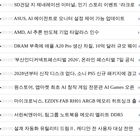
던전 13’ 참가!
SD건담 지 제네레이션 이터널, 인기 스토리 이벤트 ‘라크로
[03/19]
아의 용사’ 재개최 및 풍성한 기념 이벤트 실시!
ASUS, AI 에이전트로 모니터 설정 제어 가능 업데이트
[03/19]
AMD, AI 추론 반도체 기업 타알라스 인수
[03/19]
DRAM 부족에 애플 A20 Pro 생산 차질, 10억 달러 규모 웨이
[03/19]
퍼 대기
'부산인디커넥트페스티벌 2026', 온라인 페스티벌 7일 공식
[03/19]
개막... 22일간 진행
2028년부터 신작 디스크 없다, 소니 PS5 신규 패키지에 경고
[03/19]
문 추가
원스토어, 앱마켓 최초 AI 창작 게임 전문관 AI Games 오픈
[03/19]
마이크로닉스, EZDIY-FAB RH01 ARGB 메모리 히트싱크 출
[03/19]
시
서린씨앤아이, 팀그룹 노트북용 메모리 엘리트 DDR5
[03/19]
5600MHz 16GB 출시
설계 자동화 유틸리티 드림Ⅱ, 캐디안 전 사용자 대상 전면
[03/19]