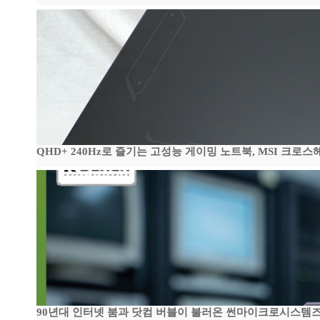
QHD+ 240Hz로 즐기는 고성능 게이밍 노트북, MSI 크로스헤어 
90년대 인터넷 붐과 닷컴 버블이 불러온 썬마이크로시스템즈 전성