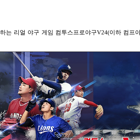
하는 리얼 야구 게임 컴투스프로야구V24(이하 컴프야V