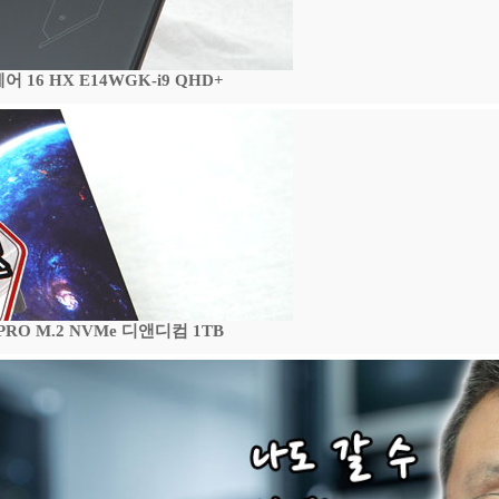
16 HX E14WGK-i9 QHD+
 PRO M.2 NVMe 디앤디컴 1TB