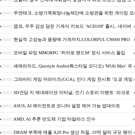
[04/05]
픈
주연테크, 소방가족희망나눔재단에 소방관을 위한 게이밍 모
[04/05]
니터·스마트 펫 침대 기부
앱코, 우주 감성 담은 기계식 키보드 'ACH108' 출시.. 네이버
[04/05]
브랜드데이 기획전 진행
현실적 고성능과 용량에 가격까지,COLORFUL CN600 PRO
[04/05]
M.2 NVMe 디앤디컴 1TB
모바일 파밍 MMORPG ‘히어로 랜드M’ 정식 서비스 돌입
[04/05]
셰에라자드, Questyle Audio(퀘스타일 오디오) 'M18i Max' 국
[04/05]
내 정식 출시
그라비티 게임 어라이즈(GGA), 인디 게임 전시회 ‘도쿄 게임
[04/05]
던전 13’ 참가!
SD건담 지 제네레이션 이터널, 인기 스토리 이벤트 ‘라크로
[04/05]
아의 용사’ 재개최 및 풍성한 기념 이벤트 실시!
ASUS, AI 에이전트로 모니터 설정 제어 가능 업데이트
[04/05]
AMD, AI 추론 반도체 기업 타알라스 인수
[04/05]
DRAM 부족에 애플 A20 Pro 생산 차질, 10억 달러 규모 웨이
[04/05]