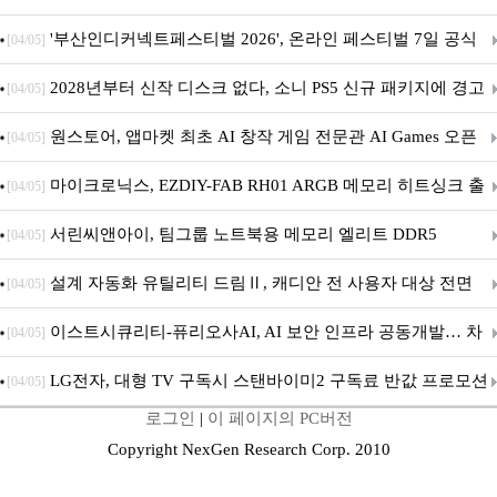
퍼 대기
'부산인디커넥트페스티벌 2026', 온라인 페스티벌 7일 공식
[04/05]
개막... 22일간 진행
2028년부터 신작 디스크 없다, 소니 PS5 신규 패키지에 경고
[04/05]
문 추가
원스토어, 앱마켓 최초 AI 창작 게임 전문관 AI Games 오픈
[04/05]
마이크로닉스, EZDIY-FAB RH01 ARGB 메모리 히트싱크 출
[04/05]
시
서린씨앤아이, 팀그룹 노트북용 메모리 엘리트 DDR5
[04/05]
5600MHz 16GB 출시
설계 자동화 유틸리티 드림Ⅱ, 캐디안 전 사용자 대상 전면
[04/05]
무상 배포
이스트시큐리티-퓨리오사AI, AI 보안 인프라 공동개발… 차
[04/05]
세대 AI 보안 플랫폼 구축
LG전자, 대형 TV 구독시 스탠바이미2 구독료 반값 프로모션
[04/05]
로그인
|
이 페이지의 PC버전
Copyright NexGen Research Corp. 2010