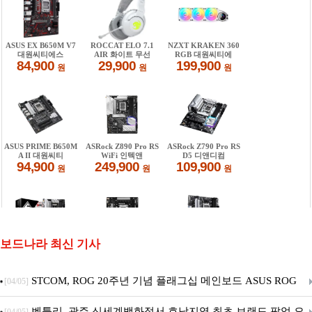
보드나라 최신 기사
STCOM, ROG 20주년 기념 플래그십 메인보드 ASUS ROG
[04/05]
Crosshair X870E EDITION 20 국내 출시 예정
벤틀리, 광주 신세계백화점서 호남지역 최초 브랜드 팝업 오