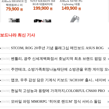
보드나라 최신 기사
STCOM, ROG 20주년 기념 플래그십 메인보드 ASUS ROG
[04/08]
Crosshair X870E EDITION 20 국내 출시 예정
벤틀리, 광주 신세계백화점서 호남지역 최초 브랜드 팝업 오
[04/08]
픈
주연테크, 소방가족희망나눔재단에 소방관을 위한 게이밍 모
[04/08]
니터·스마트 펫 침대 기부
앱코, 우주 감성 담은 기계식 키보드 'ACH108' 출시.. 네이버
[04/08]
브랜드데이 기획전 진행
현실적 고성능과 용량에 가격까지,COLORFUL CN600 PRO
[04/08]
M.2 NVMe 디앤디컴 1TB
모바일 파밍 MMORPG ‘히어로 랜드M’ 정식 서비스 돌입
[04/08]