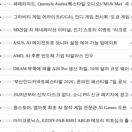
셰에라자드, Questyle Audio(퀘스타일 오디오) 'M18i Max' 국
[04/08]
내 정식 출시
그라비티 게임 어라이즈(GGA), 인디 게임 전시회 ‘도쿄 게임
[04/08]
던전 13’ 참가!
SD건담 지 제네레이션 이터널, 인기 스토리 이벤트 ‘라크로
[04/08]
아의 용사’ 재개최 및 풍성한 기념 이벤트 실시!
ASUS, AI 에이전트로 모니터 설정 제어 가능 업데이트
[04/08]
AMD, AI 추론 반도체 기업 타알라스 인수
[04/08]
DRAM 부족에 애플 A20 Pro 생산 차질, 10억 달러 규모 웨이
[04/08]
퍼 대기
'부산인디커넥트페스티벌 2026', 온라인 페스티벌 7일 공식
[04/08]
개막... 22일간 진행
2028년부터 신작 디스크 없다, 소니 PS5 신규 패키지에 경고
[04/08]
문 추가
원스토어, 앱마켓 최초 AI 창작 게임 전문관 AI Games 오픈
[04/08]
마이크로닉스, EZDIY-FAB RH01 ARGB 메모리 히트싱크 출
[04/08]