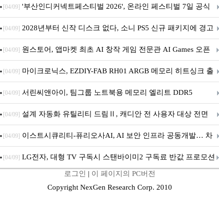
퍼 대기
'부산인디커넥트페스티벌 2026', 온라인 페스티벌 7일 공식
[04/09]
개막... 22일간 진행
2028년부터 신작 디스크 없다, 소니 PS5 신규 패키지에 경고
[04/09]
문 추가
원스토어, 앱마켓 최초 AI 창작 게임 전문관 AI Games 오픈
[04/09]
마이크로닉스, EZDIY-FAB RH01 ARGB 메모리 히트싱크 출
[04/09]
시
서린씨앤아이, 팀그룹 노트북용 메모리 엘리트 DDR5
[04/09]
5600MHz 16GB 출시
설계 자동화 유틸리티 드림Ⅱ, 캐디안 전 사용자 대상 전면
[04/09]
무상 배포
이스트시큐리티-퓨리오사AI, AI 보안 인프라 공동개발… 차
[04/09]
세대 AI 보안 플랫폼 구축
LG전자, 대형 TV 구독시 스탠바이미2 구독료 반값 프로모션
[04/09]
로그인
|
이 페이지의 PC버전
Copyright NexGen Research Corp. 2010