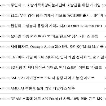
픈
주연테크, 소방가족희망나눔재단에 소방관을 위한 게이밍 모
[04/09]
니터·스마트 펫 침대 기부
앱코, 우주 감성 담은 기계식 키보드 'ACH108' 출시.. 네이버
[04/09]
브랜드데이 기획전 진행
현실적 고성능과 용량에 가격까지,COLORFUL CN600 PRO
[04/09]
M.2 NVMe 디앤디컴 1TB
모바일 파밍 MMORPG ‘히어로 랜드M’ 정식 서비스 돌입
[04/09]
셰에라자드, Questyle Audio(퀘스타일 오디오) 'M18i Max' 국
[04/09]
내 정식 출시
그라비티 게임 어라이즈(GGA), 인디 게임 전시회 ‘도쿄 게임
[04/09]
던전 13’ 참가!
SD건담 지 제네레이션 이터널, 인기 스토리 이벤트 ‘라크로
[04/09]
아의 용사’ 재개최 및 풍성한 기념 이벤트 실시!
ASUS, AI 에이전트로 모니터 설정 제어 가능 업데이트
[04/09]
AMD, AI 추론 반도체 기업 타알라스 인수
[04/09]
DRAM 부족에 애플 A20 Pro 생산 차질, 10억 달러 규모 웨이
[04/09]