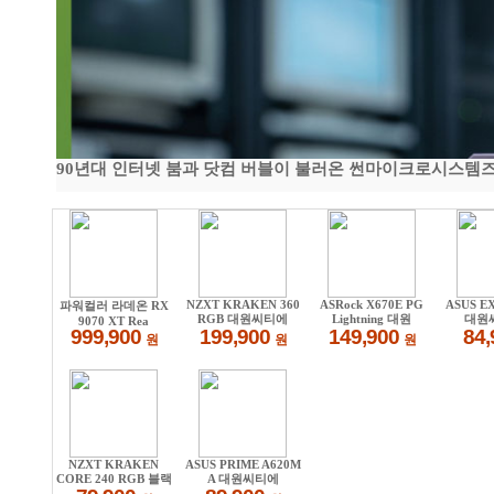
90년대 인터넷 붐과 닷컴 버블이 불러온 썬마이크로시스템즈 전성