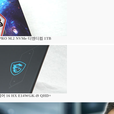
 PRO M.2 NVMe 디앤디컴 1TB
16 HX E14WGK-i9 QHD+