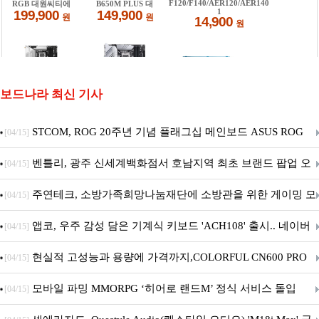
보드나라 최신 기사
STCOM, ROG 20주년 기념 플래그십 메인보드 ASUS ROG
[04/15]
Crosshair X870E EDITION 20 국내 출시 예정
벤틀리, 광주 신세계백화점서 호남지역 최초 브랜드 팝업 오
[04/15]
픈
주연테크, 소방가족희망나눔재단에 소방관을 위한 게이밍 모
[04/15]
니터·스마트 펫 침대 기부
앱코, 우주 감성 담은 기계식 키보드 'ACH108' 출시.. 네이버
[04/15]
브랜드데이 기획전 진행
현실적 고성능과 용량에 가격까지,COLORFUL CN600 PRO
[04/15]
M.2 NVMe 디앤디컴 1TB
모바일 파밍 MMORPG ‘히어로 랜드M’ 정식 서비스 돌입
[04/15]