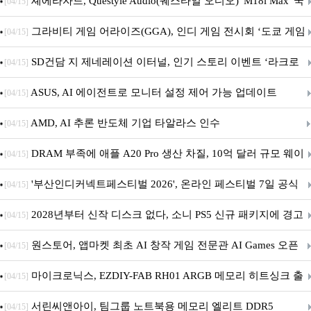
셰에라자드, Questyle Audio(퀘스타일 오디오) 'M18i Max' 국
[04/15]
내 정식 출시
그라비티 게임 어라이즈(GGA), 인디 게임 전시회 ‘도쿄 게임
[04/15]
던전 13’ 참가!
SD건담 지 제네레이션 이터널, 인기 스토리 이벤트 ‘라크로
[04/15]
아의 용사’ 재개최 및 풍성한 기념 이벤트 실시!
ASUS, AI 에이전트로 모니터 설정 제어 가능 업데이트
[04/15]
AMD, AI 추론 반도체 기업 타알라스 인수
[04/15]
DRAM 부족에 애플 A20 Pro 생산 차질, 10억 달러 규모 웨이
[04/15]
퍼 대기
'부산인디커넥트페스티벌 2026', 온라인 페스티벌 7일 공식
[04/15]
개막... 22일간 진행
2028년부터 신작 디스크 없다, 소니 PS5 신규 패키지에 경고
[04/15]
문 추가
원스토어, 앱마켓 최초 AI 창작 게임 전문관 AI Games 오픈
[04/15]
마이크로닉스, EZDIY-FAB RH01 ARGB 메모리 히트싱크 출
[04/15]
시
서린씨앤아이, 팀그룹 노트북용 메모리 엘리트 DDR5
[04/15]