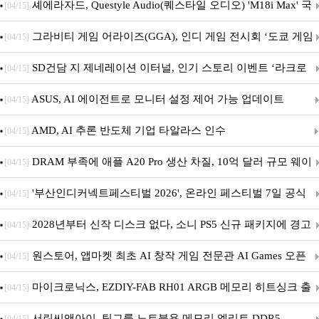
셰에라자드, Questyle Audio(퀘스타일 오디오) 'M18i Max' 국
[04/15]
내 정식 출시
그라비티 게임 어라이즈(GGA), 인디 게임 전시회 ‘도쿄 게임
[04/15]
던전 13’ 참가!
SD건담 지 제네레이션 이터널, 인기 스토리 이벤트 ‘라크로
[04/15]
아의 용사’ 재개최 및 풍성한 기념 이벤트 실시!
ASUS, AI 에이전트로 모니터 설정 제어 가능 업데이트
[04/15]
AMD, AI 추론 반도체 기업 타알라스 인수
[04/15]
DRAM 부족에 애플 A20 Pro 생산 차질, 10억 달러 규모 웨이
[04/15]
퍼 대기
'부산인디커넥트페스티벌 2026', 온라인 페스티벌 7일 공식
[04/15]
개막... 22일간 진행
2028년부터 신작 디스크 없다, 소니 PS5 신규 패키지에 경고
[04/15]
문 추가
원스토어, 앱마켓 최초 AI 창작 게임 전문관 AI Games 오픈
[04/15]
마이크로닉스, EZDIY-FAB RH01 ARGB 메모리 히트싱크 출
[04/15]
시
서린씨앤아이, 팀그룹 노트북용 메모리 엘리트 DDR5