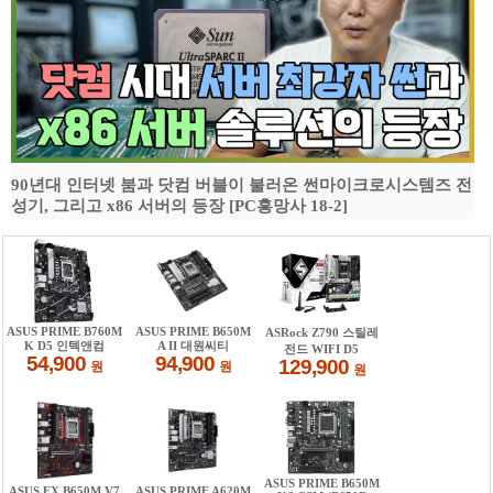
90년대 인터넷 붐과 닷컴 버블이 불러온 썬마이크로시스템즈 전
성기, 그리고 x86 서버의 등장 [PC흥망사 18-2]