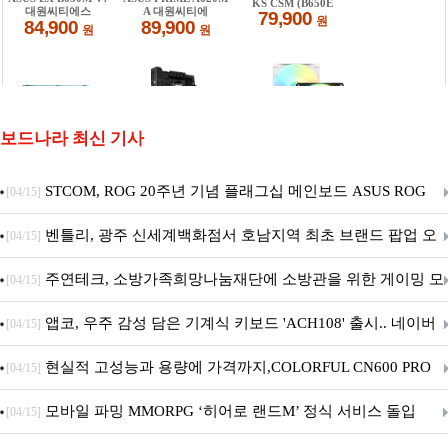
보드나라 최신 기사
STCOM, ROG 20주년 기념 플래그십 메인보드 ASUS ROG
[04/15]
Crosshair X870E EDITION 20 국내 출시 예정
벤틀리, 광주 신세계백화점서 호남지역 최초 브랜드 팝업 오
[04/15]
픈
주연테크, 소방가족희망나눔재단에 소방관을 위한 게이밍 모
[04/15]
니터·스마트 펫 침대 기부
앱코, 우주 감성 담은 기계식 키보드 'ACH108' 출시.. 네이버
[04/15]
브랜드데이 기획전 진행
현실적 고성능과 용량에 가격까지,COLORFUL CN600 PRO
[04/15]
M.2 NVMe 디앤디컴 1TB
모바일 파밍 MMORPG ‘히어로 랜드M’ 정식 서비스 돌입
[04/15]