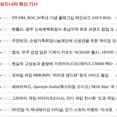
보드나라 최신 기사
STCOM, ROG 20주년 기념 플래그십 메인보드 ASUS ROG
[04/23]
Crosshair X870E EDITION 20 국내 출시 예정
벤틀리, 광주 신세계백화점서 호남지역 최초 브랜드 팝업 오
[04/23]
픈
주연테크, 소방가족희망나눔재단에 소방관을 위한 게이밍 모
[04/23]
니터·스마트 펫 침대 기부
앱코, 우주 감성 담은 기계식 키보드 'ACH108' 출시.. 네이버
[04/23]
브랜드데이 기획전 진행
현실적 고성능과 용량에 가격까지,COLORFUL CN600 PRO
[04/23]
M.2 NVMe 디앤디컴 1TB
모바일 파밍 MMORPG ‘히어로 랜드M’ 정식 서비스 돌입
[04/23]
셰에라자드, Questyle Audio(퀘스타일 오디오) 'M18i Max' 국
[04/23]
내 정식 출시
그라비티 게임 어라이즈(GGA), 인디 게임 전시회 ‘도쿄 게임
[04/23]
던전 13’ 참가!
SD건담 지 제네레이션 이터널, 인기 스토리 이벤트 ‘라크로
[04/23]