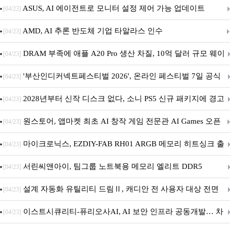
아의 용사’ 재개최 및 풍성한 기념 이벤트 실시!
ASUS, AI 에이전트로 모니터 설정 제어 가능 업데이트
[04/23]
AMD, AI 추론 반도체 기업 타알라스 인수
[04/23]
DRAM 부족에 애플 A20 Pro 생산 차질, 10억 달러 규모 웨이
[04/23]
퍼 대기
'부산인디커넥트페스티벌 2026', 온라인 페스티벌 7일 공식
[04/23]
개막... 22일간 진행
2028년부터 신작 디스크 없다, 소니 PS5 신규 패키지에 경고
[04/23]
문 추가
원스토어, 앱마켓 최초 AI 창작 게임 전문관 AI Games 오픈
[04/23]
마이크로닉스, EZDIY-FAB RH01 ARGB 메모리 히트싱크 출
[04/23]
시
서린씨앤아이, 팀그룹 노트북용 메모리 엘리트 DDR5
[04/23]
5600MHz 16GB 출시
설계 자동화 유틸리티 드림Ⅱ, 캐디안 전 사용자 대상 전면
[04/23]
무상 배포
이스트시큐리티-퓨리오사AI, AI 보안 인프라 공동개발… 차
[04/23]