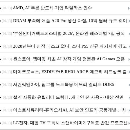
AMD, AI 추론 반도체 기업 타알라스 인수
[01/13]
DRAM 부족에 애플 A20 Pro 생산 차질, 10억 달러 규모 웨이
[01/13]
퍼 대기
'부산인디커넥트페스티벌 2026', 온라인 페스티벌 7일 공식
[01/13]
개막... 22일간 진행
2028년부터 신작 디스크 없다, 소니 PS5 신규 패키지에 경고
[01/13]
문 추가
원스토어, 앱마켓 최초 AI 창작 게임 전문관 AI Games 오픈
[01/13]
마이크로닉스, EZDIY-FAB RH01 ARGB 메모리 히트싱크 출
[01/13]
시
서린씨앤아이, 팀그룹 노트북용 메모리 엘리트 DDR5
[01/13]
5600MHz 16GB 출시
설계 자동화 유틸리티 드림Ⅱ, 캐디안 전 사용자 대상 전면
[01/13]
무상 배포
이스트시큐리티-퓨리오사AI, AI 보안 인프라 공동개발… 차
[01/13]
세대 AI 보안 플랫폼 구축
LG전자, 대형 TV 구독시 스탠바이미2 구독료 반값 프로모션
[01/13]