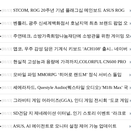
STCOM, ROG 20주년 기념 플래그십 메인보드 ASUS ROG
[01/13]
Crosshair X870E EDITION 20 국내 출시 예정
벤틀리, 광주 신세계백화점서 호남지역 최초 브랜드 팝업 오
[01/13]
픈
주연테크, 소방가족희망나눔재단에 소방관을 위한 게이밍 모
[01/13]
니터·스마트 펫 침대 기부
앱코, 우주 감성 담은 기계식 키보드 'ACH108' 출시.. 네이버
[01/13]
브랜드데이 기획전 진행
현실적 고성능과 용량에 가격까지,COLORFUL CN600 PRO
[01/13]
M.2 NVMe 디앤디컴 1TB
모바일 파밍 MMORPG ‘히어로 랜드M’ 정식 서비스 돌입
[01/13]
셰에라자드, Questyle Audio(퀘스타일 오디오) 'M18i Max' 국
[01/13]
내 정식 출시
그라비티 게임 어라이즈(GGA), 인디 게임 전시회 ‘도쿄 게임
[01/13]
던전 13’ 참가!
SD건담 지 제네레이션 이터널, 인기 스토리 이벤트 ‘라크로
[01/13]
아의 용사’ 재개최 및 풍성한 기념 이벤트 실시!
ASUS, AI 에이전트로 모니터 설정 제어 가능 업데이트
[01/13]