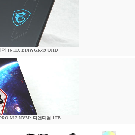
16 HX E14WGK-i9 QHD+
 PRO M.2 NVMe 디앤디컴 1TB