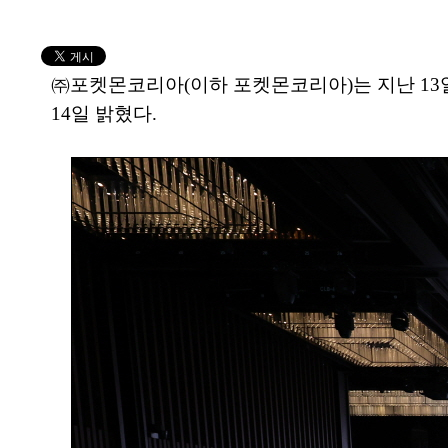
㈜포켓몬코리아(이하 포켓몬코리아)는 지난 13일
14일 밝혔다.