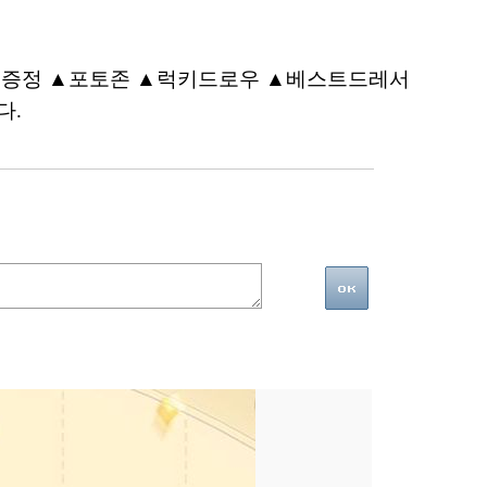
선물 증정 ▲포토존 ▲럭키드로우 ▲베스트드레서
다.