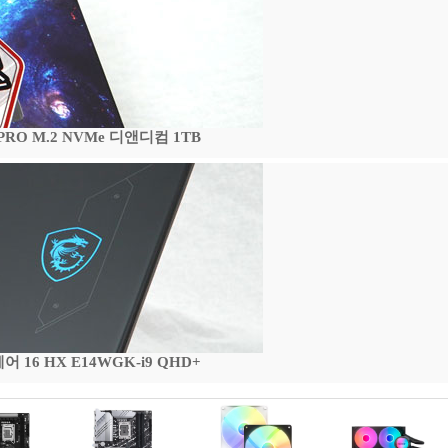
 PRO M.2 NVMe 디앤디컴 1TB
16 HX E14WGK-i9 QHD+