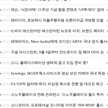
넥슨, ‘서든어택’ 21주년 기념 협동 콘텐츠 ‘UP투게더’ 업데
[02/06]
이트
엔비디아, 로보택시 자율주행차용 프론티어급 개방형 모델
[02/06]
‘알파마요 2 슈퍼’ 상업적 이용 가능
Q 바이 애스턴마틴 애스턴마틴 뉴포트 비치, 브랜드 헤리티
[02/06]
지 담은 ‘헤리티지 에디션 컬렉션’ 공개
셰에라자드, Meze Audio(메제 오디오) 'ARTA' 국내 정식 출시
[02/06]
구글 어시스턴트, 9월 4일부터 안드로이드 및 웨어 OS서 순
[02/06]
차 서비스 종료
소니, 플레이스테이션 생태계 광고 도입 준비 중?
[02/06]
Synology, SK네트웍스서비스와 영상 보안 카메라 국내 독점
[02/06]
판매 파트너십 체결
EA 550억 달러에 매각, 비상장 회사로 전환 및 대규모 해고
[02/06]
전망
스노우플레이크 연례 컨퍼런스 ‘스노우플레이크 월드 투어
[02/06]
서울’ 개최
소니코리아, 프로페셔널 모니터링 이어폰 ‘IER-M500’ 출시
[02/06]