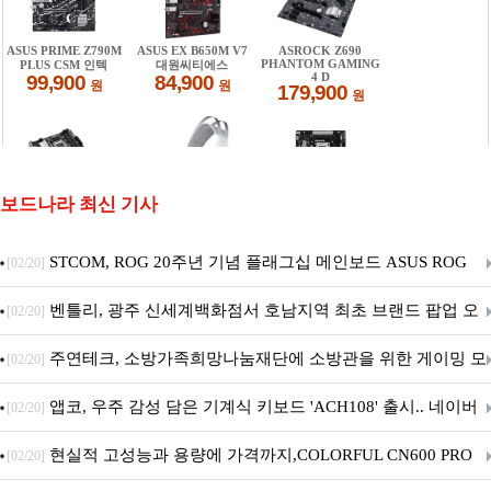
보드나라 최신 기사
STCOM, ROG 20주년 기념 플래그십 메인보드 ASUS ROG
[02/20]
Crosshair X870E EDITION 20 국내 출시 예정
벤틀리, 광주 신세계백화점서 호남지역 최초 브랜드 팝업 오
[02/20]
픈
주연테크, 소방가족희망나눔재단에 소방관을 위한 게이밍 모
[02/20]
니터·스마트 펫 침대 기부
앱코, 우주 감성 담은 기계식 키보드 'ACH108' 출시.. 네이버
[02/20]
브랜드데이 기획전 진행
현실적 고성능과 용량에 가격까지,COLORFUL CN600 PRO
[02/20]