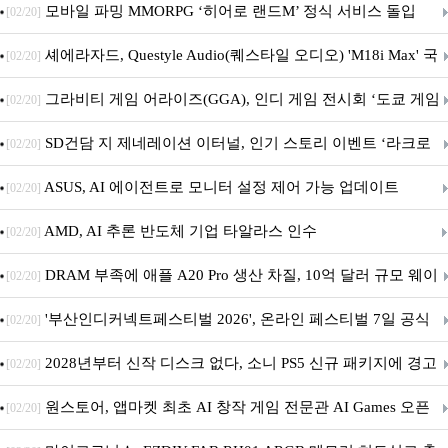
M.2 NVMe 디앤디컴 1TB
모바일 파밍 MMORPG ‘히어로 랜드M’ 정식 서비스 돌입
[02/20]
셰에라자드, Questyle Audio(퀘스타일 오디오) 'M18i Max' 국
[02/20]
내 정식 출시
그라비티 게임 어라이즈(GGA), 인디 게임 전시회 ‘도쿄 게임
[02/20]
던전 13’ 참가!
SD건담 지 제네레이션 이터널, 인기 스토리 이벤트 ‘라크로
[02/20]
아의 용사’ 재개최 및 풍성한 기념 이벤트 실시!
ASUS, AI 에이전트로 모니터 설정 제어 가능 업데이트
[02/20]
AMD, AI 추론 반도체 기업 타알라스 인수
[02/20]
DRAM 부족에 애플 A20 Pro 생산 차질, 10억 달러 규모 웨이
[02/20]
퍼 대기
'부산인디커넥트페스티벌 2026', 온라인 페스티벌 7일 공식
[02/20]
개막... 22일간 진행
2028년부터 신작 디스크 없다, 소니 PS5 신규 패키지에 경고
[02/20]
문 추가
원스토어, 앱마켓 최초 AI 창작 게임 전문관 AI Games 오픈
[02/20]